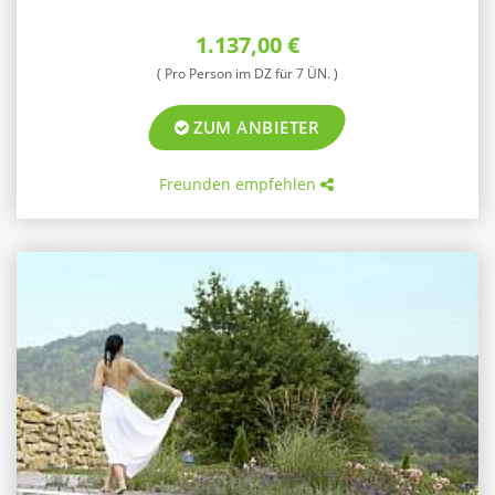
1.137,00 €
( Pro Person im DZ für 7 ÜN. )
ZUM ANBIETER
Freunden empfehlen