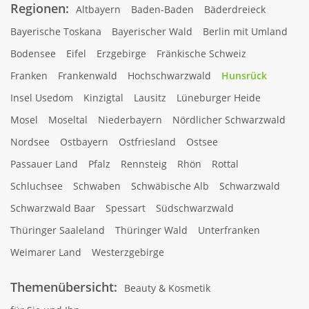
Regionen:
Altbayern
Baden-Baden
Bäderdreieck
Bayerische Toskana
Bayerischer Wald
Berlin mit Umland
Bodensee
Eifel
Erzgebirge
Fränkische Schweiz
Franken
Frankenwald
Hochschwarzwald
Hunsrück
Insel Usedom
Kinzigtal
Lausitz
Lüneburger Heide
Mosel
Moseltal
Niederbayern
Nördlicher Schwarzwald
Nordsee
Ostbayern
Ostfriesland
Ostsee
Passauer Land
Pfalz
Rennsteig
Rhön
Rottal
Schluchsee
Schwaben
Schwäbische Alb
Schwarzwald
Schwarzwald Baar
Spessart
Südschwarzwald
Thüringer Saaleland
Thüringer Wald
Unterfranken
Weimarer Land
Westerzgebirge
Themenübersicht:
Beauty & Kosmetik