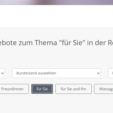
ote zum Thema "für Sie" in der R
r Freundinnen
für Sie
für Sie und Ihn
Massag