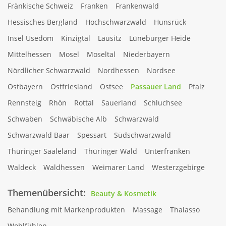
Fränkische Schweiz
Franken
Frankenwald
Hessisches Bergland
Hochschwarzwald
Hunsrück
Insel Usedom
Kinzigtal
Lausitz
Lüneburger Heide
Mittelhessen
Mosel
Moseltal
Niederbayern
Nördlicher Schwarzwald
Nordhessen
Nordsee
Ostbayern
Ostfriesland
Ostsee
Passauer Land
Pfalz
Rennsteig
Rhön
Rottal
Sauerland
Schluchsee
Schwaben
Schwäbische Alb
Schwarzwald
Schwarzwald Baar
Spessart
Südschwarzwald
Thüringer Saaleland
Thüringer Wald
Unterfranken
Waldeck
Waldhessen
Weimarer Land
Westerzgebirge
Themenübersicht:
Beauty & Kosmetik
Behandlung mit Markenprodukten
Massage
Thalasso
Wohlfühlen