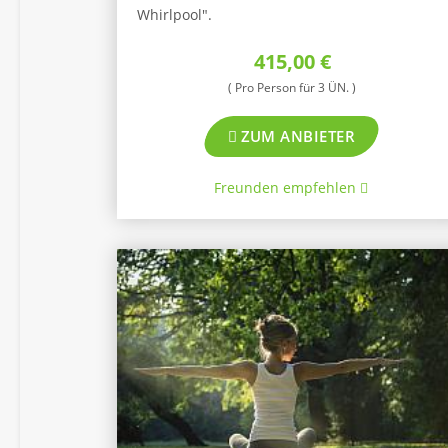
Whirlpool".
415,00 €
( Pro Person für 3 ÜN. )
ZUM ANBIETER
Freunden empfehlen