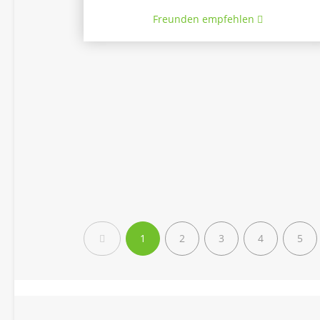
Freunden empfehlen
Zurück
1
2
3
4
5